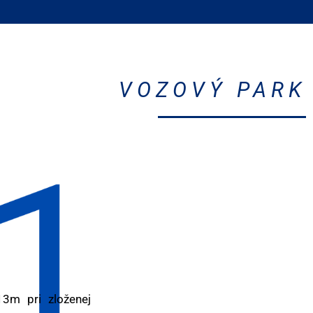
VOZOVÝ PARK
13m pri zloženej