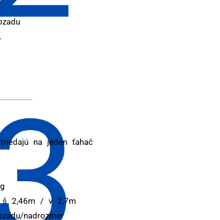
ozadu
.
riedajú na jeden ťahač
kg
/ š 2,46m / v 2,7m
ozadu/nadrozmer