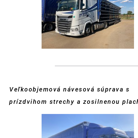
Veľkoobjemová návesová súprava s
prízdvihom strechy a zosilnenou plac