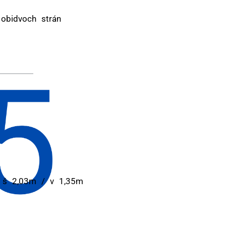
obidvoch strán
/ š 2,03m / v 1,35m