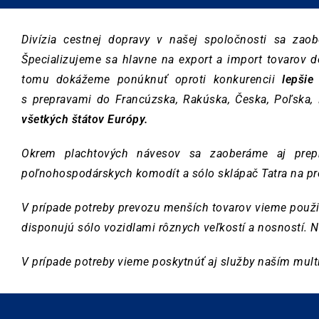
Divízia cestnej dopravy v našej spoločnosti sa zao
Špecializujeme sa hlavne na export a import tovarov
tomu dokážeme ponúknuť oproti konkurencii
lepšie
s prepravami do Francúzska, Rakúska, Česka, Poľska,
všetkých štátov Európy.
Okrem plachtových návesov sa zaoberáme aj pre
poľnohospodárskych komodít a sólo sklápač Tatra na p
V prípade potreby prevozu menších tovarov vieme použiť
disponujú sólo vozidlami rôznych veľkostí a nosností. N
V prípade potreby vieme poskytnúť aj služby naším mu