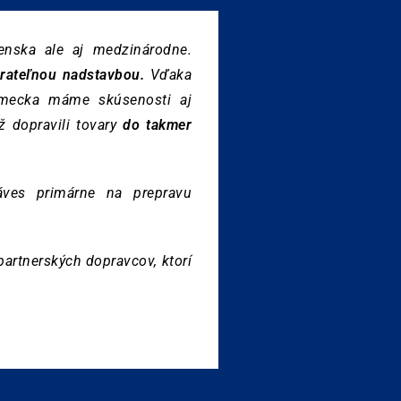
enska ale aj medzinárodne.
rateľnou nadstavbou.
Vďaka
ecka máme skúsenosti aj
 dopravili tovary
do takmer
áves primárne na prepravu
artnerských dopravcov, ktorí