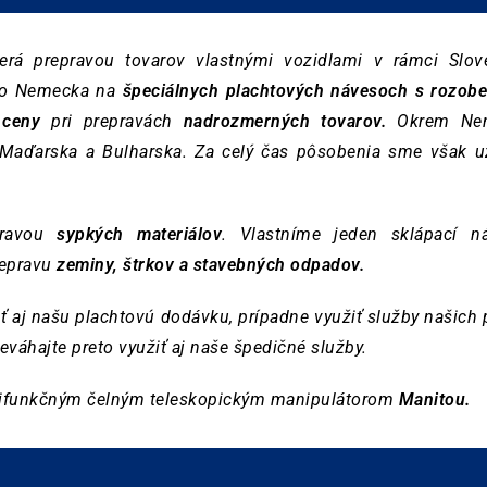
berá prepravou tovarov vlastnými vozidlami v rámci Slov
 do Nemecka na
špeciálnych plachtových návesoch s rozobe
 ceny
pri prepravách
nadrozmerných tovarov.
Okrem Nem
 Maďarska a Bulharska. Za celý čas pôsobenia sme však už
pravou
sypkých materiálov
. Vlastníme jeden sklápací n
repravu
zeminy, štrkov a stavebných odpadov.
 aj našu plachtovú dodávku, prípadne využiť služby našich p
eváhajte preto využiť aj naše špedičné služby.
ltifunkčným čelným teleskopickým manipulátorom
Manitou.