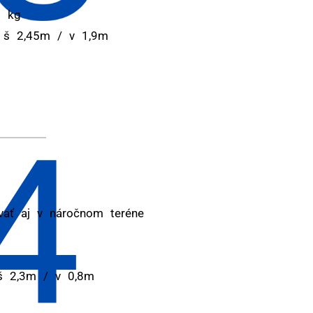
0 kg
/ š 2,45m / v 1,9m
vať aj v náročnom teréne
 š 2,3m / v 0,8m