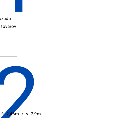
ozadu
tovarov
/ š 2,46m / v 2,9m