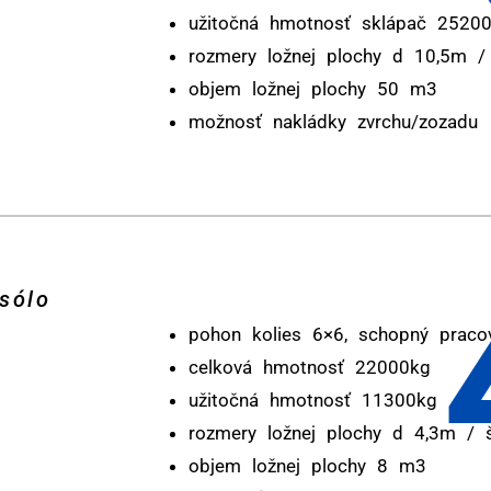
užitočná hmotnosť sklápač 2520
rozmery ložnej plochy d 10,5m 
objem ložnej plochy 50 m3
možnosť nakládky zvrchu/zozadu
sólo
pohon kolies 6×6, schopný praco
celková hmotnosť 22000kg
užitočná hmotnosť 11300kg
rozmery ložnej plochy d 4,3m /
objem ložnej plochy 8 m3